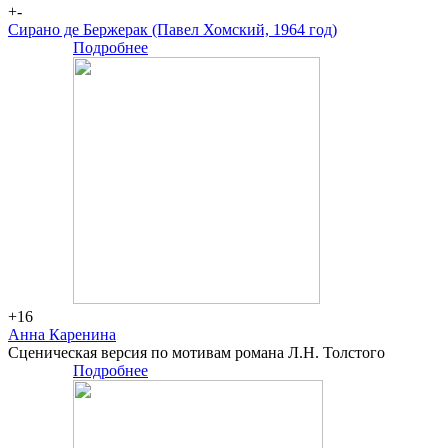
+-
Cирано де Бержерак (Павел Хомский, 1964 год)
Подробнее
-
+16
Анна Каренина
Сценическая версия по мотивам романа Л.Н. Толстого
Подробнее
Большая
сцена