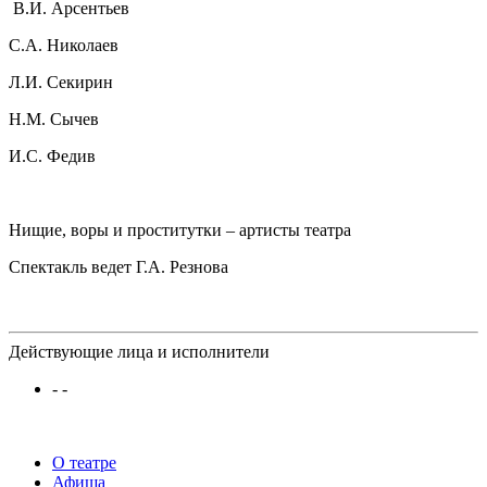
В.И. Арсентьев
С.А. Николаев
Л.И. Секирин
Н.М. Сычев
И.С. Федив
Нищие, воры и проститутки – артисты театра
Спектакль ведет Г.А. Резнова
Действующие лица и исполнители
- -
О театре
Афиша