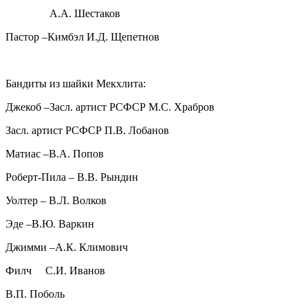
А.А. Шестаков
Пастор –Кимбэл И.Д. Щепетнов
Бандиты из шайки Мекхлита:
Джекоб –Засл. артист РСФСР М.С. Храбров
Засл. артист РСФСР П.В. Лобанов
Матиас –В.А. Попов
Роберт-Пила – В.В. Рындин
Уолтер – В.Л. Волков
Эде –В.Ю. Варкин
Джимми –А.К. Климович
Филч С.И. Иванов
В.П. Поболь