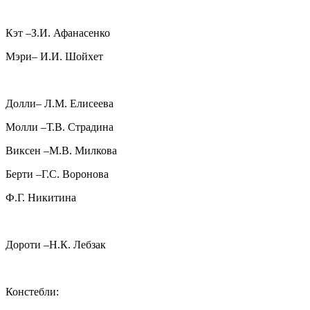
Кэт –З.И. Афанасенко
Мэри– И.И. Шойхет
Долли– Л.М. Елисеева
Молли –Т.В. Страдина
Виксен –М.В. Милкова
Берти –Г.С. Воронова
Ф.Г. Никитина
Дороти –Н.К. Лебзак
Констебли: