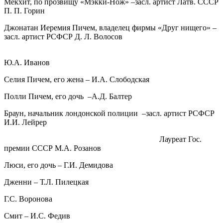
Мекхит, по прозвищу «Мэкки-Нож» –засл. артист Латв. СССР
П. П. Горин
Джонатан Иеремия Пичем, владелец фирмы «Друг нищего» –
засл. артист РСФСР Д. Л. Волосов
Ю.А. Иванов
Селия Пичем, его жена – И.А. Слободская
Полли Пичем, его дочь –А.Д. Балтер
Браун, начальник лондонской полиции –засл. артист РСФСР
И.И. Лейрер
Лауреат Гос.
премии СССР М.А. Розанов
Люси, его дочь – Г.И. Демидова
Дженни – Т.Л. Пилецкая
Г.С. Воронова
Смит – И.С. Федив