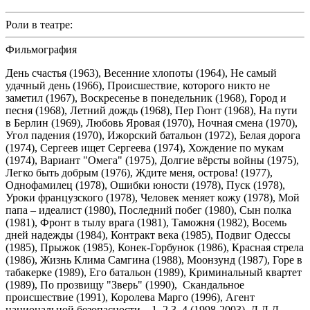
Роли в театре:
Фильмография
День счастья (1963), Весенние хлопоты (1964), Не самый
удачный день (1966), Происшествие, которого никто не
заметил (1967), Воскресенье в понедельник (1968), Город и
песня (1968), Летний дождь (1968), Пер Гюнт (1968), На пути
в Берлин (1969), Любовь Яровая (1970), Ночная смена (1970),
Угол падения (1970), Ижорский батальон (1972), Белая дорога
(1974), Сергеев ищет Сергеева (1974), Хождение по мукам
(1974), Вариант "Омега" (1975), Долгие вёрсты войны (1975),
Легко быть добрым (1976), Ждите меня, острова! (1977),
Однофамилец (1978), Ошибки юности (1978), Пуск (1978),
Уроки французского (1978), Человек меняет кожу (1978), Мой
папа – идеалист (1980), Последний побег (1980), Сын полка
(1981), Фронт в тылу врага (1981), Таможня (1982), Восемь
дней надежды (1984), Контракт века (1985), Подвиг Одессы
(1985), Прыжок (1985), Конек-Горбунок (1986), Красная стрела
(1986), Жизнь Клима Самгина (1988), Моонзунд (1987), Горе в
табакерке (1989), Его батальон (1989), Криминальный квартет
(1989), По прозвищу "Зверь" (1990), Скандальное
происшествие (1991), Королева Марго (1996), Агент
национальной безопасности – 1, 2,3, 4 (1998-2003), Д.Д.Д.