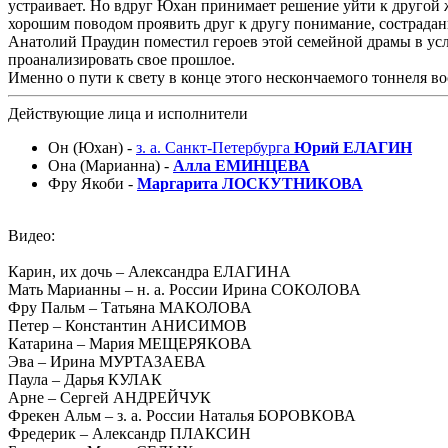
устраивает. Но вдруг Юхан принимает решение уйти к другой ж
хорошим поводом проявить друг к другу понимание, сострадани
Анатолий Праудин поместил героев этой семейной драмы в усл
проанализировать свое прошлое.
Именно о пути к свету в конце этого нескончаемого тоннеля 
Действующие лица и исполнители
Он (Юхан) -
з. а. Санкт-Петербурга
Юрий ЕЛАГИН
Она (Марианна) -
Алла ЕМИНЦЕВА
Фру Якоби -
Маргарита ЛОСКУТНИКОВА
Видео:
Карин, их дочь – Александра ЕЛАГИНА
Мать Марианны – н. а. России Ирина СОКОЛОВА
Фру Пальм – Татьяна МАКОЛОВА
Петер – Константин АНИСИМОВ
Катарина – Мария МЕЩЕРЯКОВА
Эва – Ирина МУРТАЗАЕВА
Паула – Дарья КУЛАК
Арне – Сергей АНДРЕЙЧУК
Фрекен Альм – з. а. России Наталья БОРОВКОВА
Фредерик – Александр ПЛАКСИН