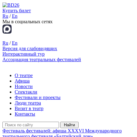
Купить билет
Ru
/
En
Мы в социальных сетях
Ru
/
En
Версия для слабовидящих
Интерактивный тур
Ассоциация театральных фестивалей
О театре
Афиша
Новости
Спектакли
Фестивали и проекты
Люди театра
Визит в театр
Контакты
Фестиваль фестивалей: афиша XXXVI Международного
театрального фестиваля «Балтийский дом»