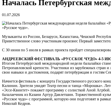
Началась Петербургская межд
01.07.2026
«Русское чудо».
Музыканты из России, Беларуси, Казахстана, Чешской Республ
Приветственное слово участникам произнес Первый заместите
С 30 июня по 5 июля в рамках проекта пройдет специализиров
АНДРЕЕВСКИЙ ФЕСТИВАЛЬ «РУССКОЕ ЧУДО» 4-5 И
Итогом Петербургской международной недели балалайки стане
Петропавловской крепости. Участники из зарубежных стран и 
свои навыки и достижения, подарят петербуржцам и гостям Сев
Начнется фестиваль с концерта Государственного русского кон
Калинин. Зрители увидят Театр песни и танца «Морошка». Ле
«Эссе-Квинтет» покажет программу с солисткой Аной Агрбой. 
балалаечник из Казани Артур Давлетшин. Торжественной куль
«Русское чудо» с программой, которую они подготовят в рамк
Николай Кедров.