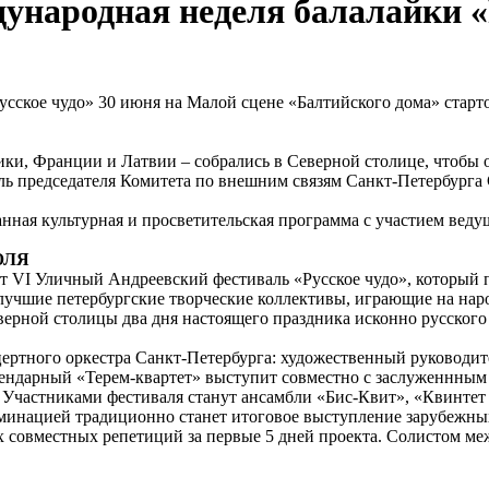
ународная неделя балалайки «
30 июня на Малой сцене «Балтийского дома» старт
ики, Франции и Латвии – собрались в Северной столице, чтобы 
ль председателя Комитета по внешним связям Санкт-Петербурга
анная культурная и просветительская программа с участием вед
ЮЛЯ
т VI Уличный Андреевский фестиваль «Русское чудо», который 
лучшие петербургские творческие коллективы, играющие на нар
ерной столицы два дня настоящего праздника исконно русского 
цертного оркестра Санкт-Петербурга: художественный руководит
гендарный «Терем-квартет» выступит совместно с заслуженнны
Участниками фестиваля станут ансамбли «Бис-Квит», «Квинтет 
минацией традиционно станет итоговое выступление зарубежных
ах совместных репетиций за первые 5 дней проекта. Солистом м