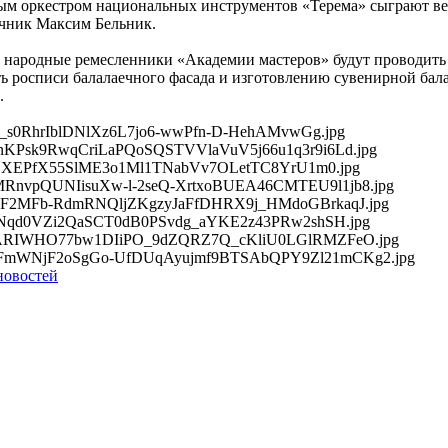
ным оркестром национальных инструментов «Терема» сыграют в
ечник Максим Бельник.
е народные ремесленники «Академии мастеров» будут проводить
ть росписи балалаечного фасада и изготовлению сувенирной бал
.
новостей