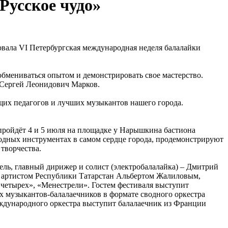
Русское чудо»
овала VI Петербургская международная неделя балалайки
обмениваться опытом и демонстрировать свое мастерство.
 Сергей Леонидович Марков.
ущих педагогов и лучших музыкантов нашего города.
пройдёт 4 и 5 июля на площадке у Нарышкина бастиона
одных инструментах в самом сердце города, продемонстрируют
творчества.
ель, главный дирижер и солист (электробалалайка) – Дмитрий
м артистом Республики Татарстан Альбертом Жалиловым,
четырех», «Менестрели». Гостем фестиваля выступит
 музыкантов-балалаечников в формате сводного оркестра
еждународного оркестра выступит балалаечник из Франции