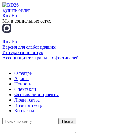
Купить билет
Ru
/
En
Мы в социальных сетях
Ru
/
En
Версия для слабовидящих
Интерактивный тур
Ассоциация театральных фестивалей
О театре
Афиша
Новости
Спектакли
Фестивали и проекты
Люди театра
Визит в театр
Контакты