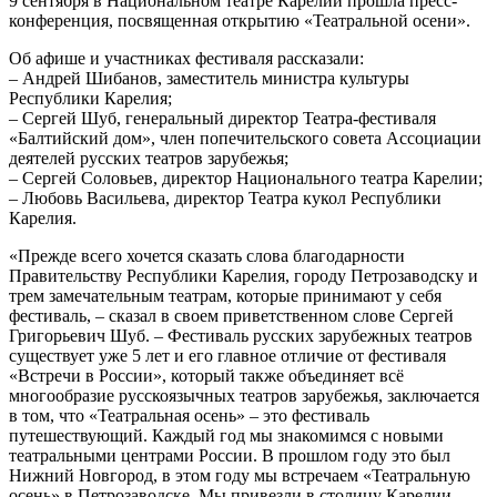
9 сентября в Национальном театре Карелии прошла пресс-
конференция, посвященная открытию «Театральной осени».
Об афише и участниках фестиваля рассказали:
– Андрей Шибанов, заместитель министра культуры
Республики Карелия;
– Сергей Шуб, генеральный директор Театра-фестиваля
«Балтийский дом», член попечительского совета Ассоциации
деятелей русских театров зарубежья;
– Сергей Соловьев, директор Национального театра Карелии;
– Любовь Васильева, директор Театра кукол Республики
Карелия.
«Прежде всего хочется сказать слова благодарности
Правительству Республики Карелия, городу Петрозаводску и
трем замечательным театрам, которые принимают у себя
фестиваль, – сказал в своем приветственном слове Сергей
Григорьевич Шуб. – Фестиваль русских зарубежных театров
существует уже 5 лет и его главное отличие от фестиваля
«Встречи в России», который также объединяет всё
многообразие русскоязычных театров зарубежья, заключается
в том, что «Театральная осень» – это фестиваль
путешествующий. Каждый год мы знакомимся с новыми
театральными центрами России. В прошлом году это был
Нижний Новгород, в этом году мы встречаем «Театральную
осень» в Петрозаводске. Мы привезли в cтолицу Карелии