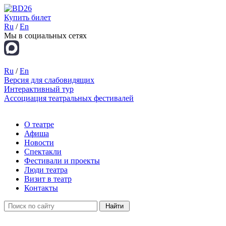
Купить билет
Ru
/
En
Мы в социальных сетях
Ru
/
En
Версия для слабовидящих
Интерактивный тур
Ассоциация театральных фестивалей
О театре
Афиша
Новости
Спектакли
Фестивали и проекты
Люди театра
Визит в театр
Контакты