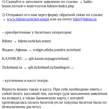
1) Скачайте и заполните заявление по ссылке → baltic-
house.ru/vizit-v-teatr/vozvrat-biletov/index.php
2) Отправьте его нам через форму обратной связи по ссылке
→
www.bileter.ru/ticket-return
или на почту
bilet@bileter.ru
– приобретенные у билетных операторов:
Bileter → bileter.ru/ticket-return
Яндекс.Афиша → widget.afisha.yandex.ru/refund
KASSIR.RU → spb.kassir.ru/pages/refund;
Ticketland.ru → spb.ticketland.ru/landing/re...;
– купленные в кассе театра:
Вернуть можно также в кассу. При себе необходимо иметь с
собой билет, кассовый чек, паспорт (для заполнения заявления
на возврат), а также банковскую карту, с которой
производилась оплата билетов (если покупка билетов была по
безналичному расчету).