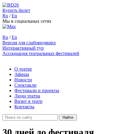
Купить билет
Ru
/
En
Мы в социальных сетях
Ru
/
En
Версия для слабовидящих
Интерактивный тур
Ассоциация театральных фестивалей
О театре
Афиша
Новости
Спектакли
Фестивали и проекты
Люди театра
Визит в театр
Контакты
30 дней до фестиваля