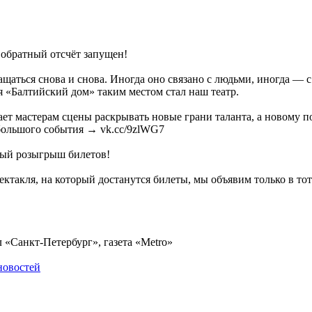
 обратный отсчёт запущен!
ращаться снова и снова. Иногда оно связано с людьми, иногда — с
 «Балтийский дом» таким местом стал наш театр.
гает мастерам сцены раскрывать новые грани таланта, а новому 
о большого события → vk.cc/9zlWG7
ный розыгрыш билетов!
такля, на который достанутся билеты, мы объявим только в тот
«Санкт-Петербург», газета «Metro»
новостей