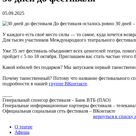
05.09.2025
До фестиваля осталось ровно 30 дней –
У каждого есть своё место силы — то самое, куда хочется возв
Для тысяч участников Международного театрального фестиваля
Уже 35 лет фестиваль объединяет всех ценителей театра, помо
пройдет с 5 по 18 октября. Приглашаем вас стать частью этог
Какой юбилей без подарков? Мы запускаем первый таинствен
Почему таинственный? Потому что название фестивального спек
подробности в нашей
группе ВКонтакте
.
____
Генеральный спонсор фестиваля – Банк ВТБ (ПАО)
Генеральные информационные партнеры фестиваля – телеканал 
Официальная социальная сеть фестиваля – ВКонтакте
вернуться к списку 
О театре
Афиша