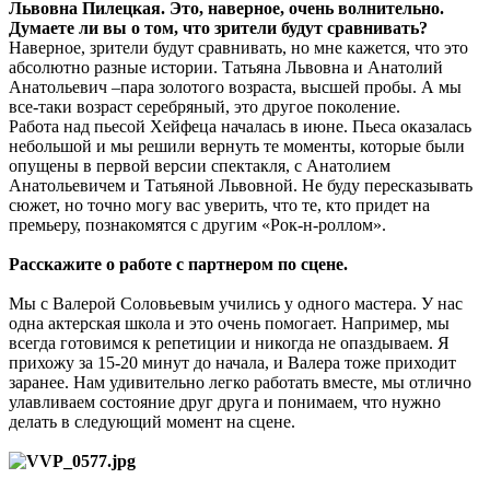
Львовна Пилецкая. Это, наверное, очень волнительно.
Думаете ли вы о том, что зрители будут сравнивать?
Наверное, зрители будут сравнивать, но мне кажется, что это
абсолютно разные истории. Татьяна Львовна и Анатолий
Анатольевич –пара золотого возраста, высшей пробы. А мы
все-таки возраст серебряный, это другое поколение.
Работа над пьесой Хейфеца началась в июне. Пьеса оказалась
небольшой и мы решили вернуть те моменты, которые были
опущены в первой версии спектакля, с Анатолием
Анатольевичем и Татьяной Львовной. Не буду пересказывать
сюжет, но точно могу вас уверить, что те, кто придет на
премьеру, познакомятся с другим «Рок-н-роллом».
Расскажите о работе с партнером по сцене.
Мы с Валерой Соловьевым учились у одного мастера. У нас
одна актерская школа и это очень помогает. Например, мы
всегда готовимся к репетиции и никогда не опаздываем. Я
прихожу за 15-20 минут до начала, и Валера тоже приходит
заранее. Нам удивительно легко работать вместе, мы отлично
улавливаем состояние друг друга и понимаем, что нужно
делать в следующий момент на сцене.