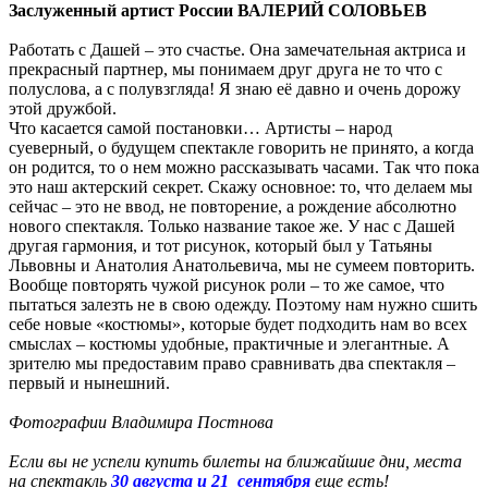
Заслуженный артист России ВАЛЕРИЙ СОЛОВЬЕВ
Работать с Дашей – это счастье. Она замечательная актриса и
прекрасный партнер, мы понимаем друг друга не то что с
полуслова, а с полувзгляда! Я знаю её давно и очень дорожу
этой дружбой.
Что касается самой постановки… Артисты – народ
суеверный, о будущем спектакле говорить не принято, а когда
он родится, то о нем можно рассказывать часами. Так что пока
это наш актерский секрет. Скажу основное: то, что делаем мы
сейчас – это не ввод, не повторение, а рождение абсолютно
нового спектакля. Только название такое же. У нас с Дашей
другая гармония, и тот рисунок, который был у Татьяны
Львовны и Анатолия Анатольевича, мы не сумеем повторить.
Вообще повторять чужой рисунок роли – то же самое, что
пытаться залезть не в свою одежду. Поэтому нам нужно сшить
себе новые «костюмы», которые будет подходить нам во всех
смыслах – костюмы удобные, практичные и элегантные. А
зрителю мы предоставим право сравнивать два спектакля –
первый и нынешний.
Фотографии Владимира Постнова
Если вы не успели купить билеты на ближайшие дни, места
на спектакль
30 августа
и
21 сентября
еще есть!