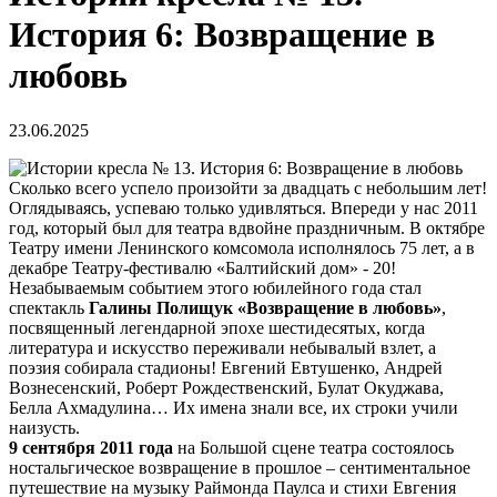
История 6: Возвращение в
любовь
23.06.2025
Сколько всего успело произойти за двадцать с небольшим лет!
Оглядываясь, успеваю только удивляться. Впереди у нас 2011
год, который был для театра вдвойне праздничным. В октябре
Театру имени Ленинского комсомола исполнялось 75 лет, а в
декабре Театру-фестивалю «Балтийский дом» - 20!
Незабываемым событием этого юбилейного года стал
спектакль
Галины Полищук «Возвращение в любовь»
,
посвященный легендарной эпохе шестидесятых, когда
литература и искусство переживали небывалый взлет, а
поэзия собирала стадионы! Евгений Евтушенко, Андрей
Вознесенский, Роберт Рождественский, Булат Окуджава,
Белла Ахмадулина… Их имена знали все, их строки учили
наизусть.
9 сентября 2011 года
на Большой сцене театра состоялось
ностальгическое возвращение в прошлое – сентиментальное
путешествие на музыку Раймонда Паулса и стихи Евгения