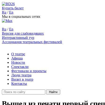
Купить билет
Ru
/
En
Мы в социальных сетях
Ru
/
En
Версия для слабовидящих
Интерактивный тур
Ассоциация театральных фестивалей
О театре
Афиша
Новости
Спектакли
Фестивали и проекты
Люди театра
Визит в театр
Контакты
Вышел из печати первый сп