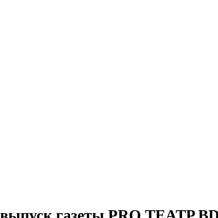
ецвыпуск газеты PRO.TEATP