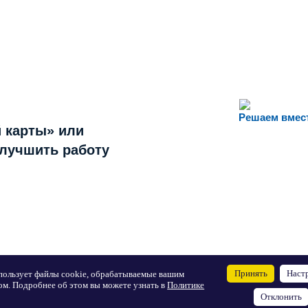
Решаем вмес
 карты» или
улучшить работу
Принять
Наст
пользует файлы cookie, обрабатываемые вашим
ом. Подробнее об этом вы можете узнать в
Политике
Отклонить