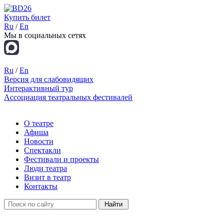
Купить билет
Ru
/
En
Мы в социальных сетях
Ru
/
En
Версия для слабовидящих
Интерактивный тур
Ассоциация театральных фестивалей
О театре
Афиша
Новости
Спектакли
Фестивали и проекты
Люди театра
Визит в театр
Контакты