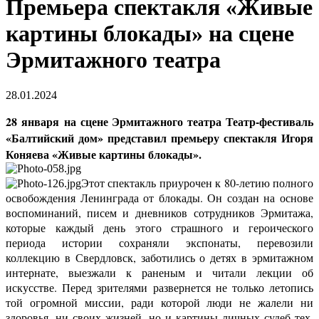
Премьера спектакля «Живые
картины блокады» на сцене
Эрмитажного театра
28.01.2024
2
8 января на сцене Эрмитажного театра Театр-фестиваль
«Балтийский дом» представил премьеру спектакля Игоря
Коняева
«Живые картины блокады»
.
Этот спектакль приурочен к 80-летию полного
освобождения Ленинграда от блокады. Он создан на основе
воспоминаний, писем и дневников сотрудников Эрмитажа,
которые каждый день этого страшного и героического
периода истории сохраняли экспонаты, перевозили
коллекцию в Свердловск, заботились о детях в эрмитажном
интернате, выезжали к раненым и читали лекции об
искусстве. Перед зрителями развернется не только летопись
той огромной миссии, ради которой люди не жалели ни
здоровья, ни своих жизней, но и картины личных судеб тех,