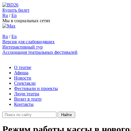
Купить билет
Ru
/
En
Мы в социальных сетях
Ru
/
En
Версия для слабовидящих
Интерактивный тур
Ассоциация театральных фестивалей
О театре
Афиша
Новости
Спектакли
Фестивали и проекты
Люди театра
Визит в театр
Контакты
Режим работы кассы в нового