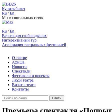
Купить билет
Ru
/
En
Мы в социальных сетях
Ru
/
En
Версия для слабовидящих
Интерактивный тур
Ассоциация театральных фестивалей
О театре
Афиша
Новости
Спектакли
Фестивали и проекты
Люди театра
Визит в театр
Контакты
Премьера спектакля «Попры