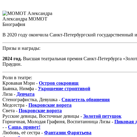
Александра МОМОТ
Биография
В 2020 году окончила Санкт-Петербургский государственный ин
Призы и награды:
2024 год.
Высшая театральная премия Санкт-Петербурга «Золо
Праудин.
Роли в театре:
Кровавая Мэри -
Остров сокровищ
Бьянка, Нимфа -
Укрощение строптивой
Лиза -
Девчата
Стенографистка, Девушка -
Свидетель обвинения
Медсестра -
Покровские ворота
Света -
Покровские ворота
Русские девицы, Восточные девицы -
Золотой петушок
Горничная, Молодая Графиня, Воспитанница Лизы -
Пиковая 
- -
Саша, привет!
Любовь, её сестра -
Фантазии Фарятьева