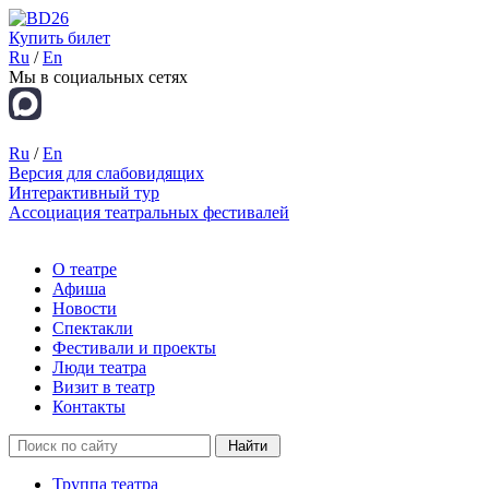
Купить билет
Ru
/
En
Мы в социальных сетях
Ru
/
En
Версия для слабовидящих
Интерактивный тур
Ассоциация театральных фестивалей
О театре
Афиша
Новости
Спектакли
Фестивали и проекты
Люди театра
Визит в театр
Контакты
Труппа театра